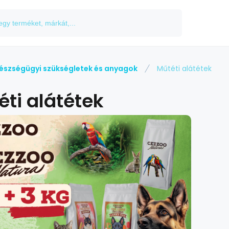
észségügyi szükségletek és anyagok
Műtéti alátétek
éti alátétek