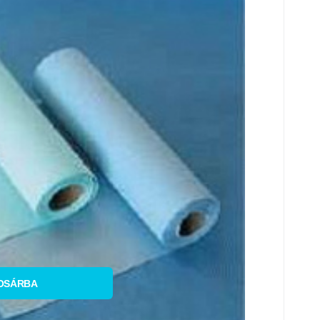
lítsa össze
edvenc
OSÁRBA