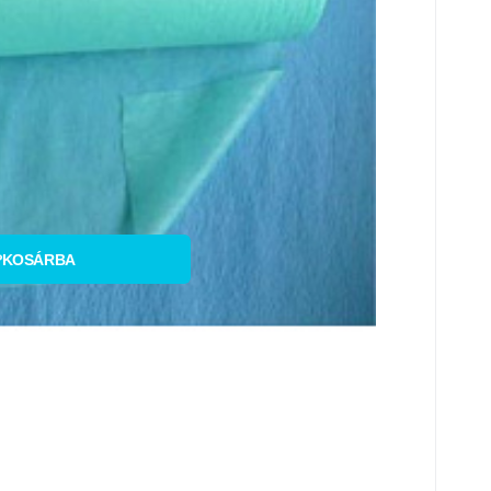
onlítsa össze
Kedvenc
KOSÁRBA