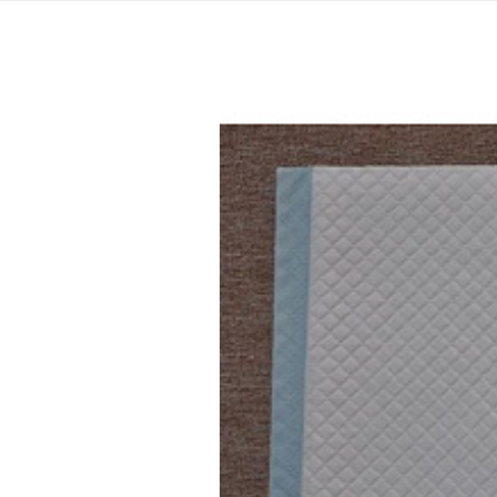
Kó
Betegtámasz 2