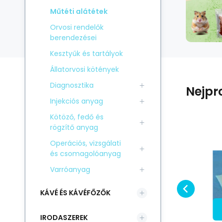
Műtéti alátétek
Orvosi rendelők
berendezései
Kesztyűk és tartályok
Állatorvosi kötények
Diagnosztika
Nejpr
Injekciós anyag
Kötöző, fedő és
rögzítő anyag
Kód:
EAN:
i700_OBC006932
6971900990989
Raktáron
Operációs, vizsgálati
2 830
HUF
Betegtámasz 15
H
és csomagolóanyag
0
db/csomag. 60 x 90
8
Hasonlítsa össze
Kedvenc
cm
Varróanyag
KOSÁRBA
KÁVÉ ÉS KÁVÉFŐZŐK
IRODASZEREK