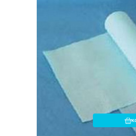
Hason
K
K