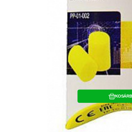
Hasonlítsa 
Kedven
KOSÁR