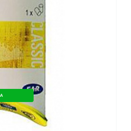
össze
c
BA