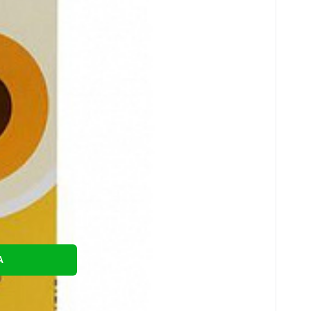
össze
c
A