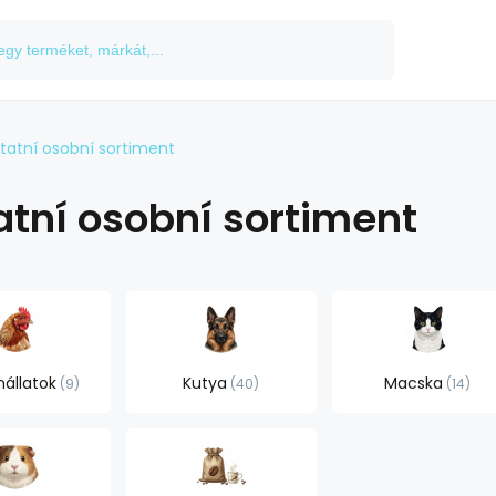
tatní osobní sortiment
atní osobní sortiment
állatok
Kutya
Macska
9
40
14