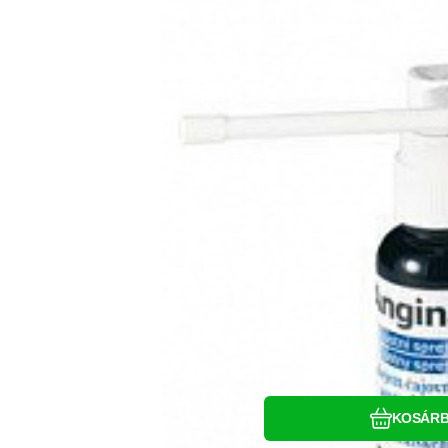
Hasonlítsa 
Kedven
KOSÁR