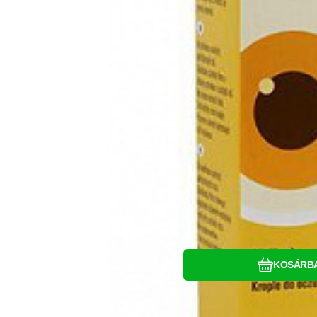
Hasonlítsa 
Kedven
KOSÁRB