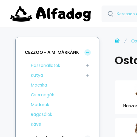
Os
CEZZOO - A MI MÁRKÁNK
Ost
Haszonállatok
Kutya
Macska
Csemegék
Madarak
Haszon
Rágcsálók
Kávé