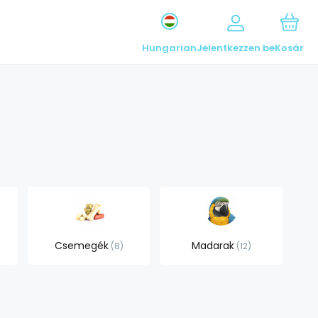
Hungarian
Jelentkezzen be
Kosár
Csemegék
Madarak
8
12