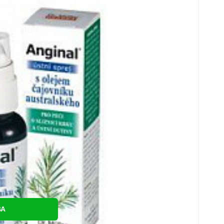
össze
c
BA