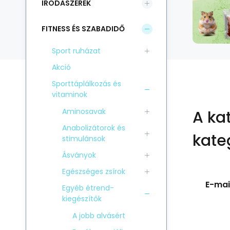
IRODASZEREK
FITNESS ÉS SZABADIDŐ
Sport ruházat
Akció
Sporttáplálkozás és
vitaminok
Aminosavak
A ka
Anabolizátorok és
kate
stimulánsok
Ásványok
Egészséges zsírok
E-mail
Egyéb étrend-
kiegészítők
A jobb alvásért