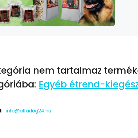
tegória nem tartalmaz termék
góriába:
Egyéb étrend-kiegész
:
info@alfadog24.hu