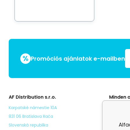
%
Promóciós ajánlatok e-mailben
AF Distribution s.r.o.
Minden a
Általáno
Karpatské námestie 10A
Odstoup
831 06 Bratislava Rača
Alfa
Személy
Slovenská republika