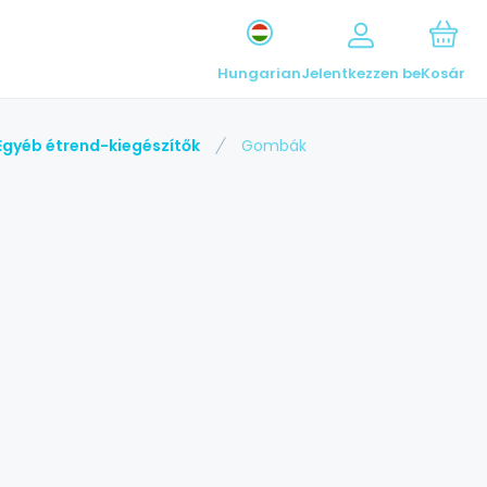
Hungarian
Jelentkezzen be
Kosár
Egyéb étrend-kiegészítők
Gombák