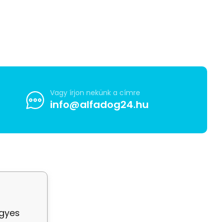
Vagy írjon nekünk a címre
info@alfadog24.hu
egyes