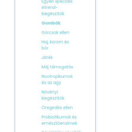
Egyéb speciális
étrend-
kiegészítők
Gombák
Görcsök ellen
Haj, köröm és
bőr
Játék
Máj támogatás
Nootropikumok
és az agy
Növényi
kiegészítők
Öregedés ellen
Probiotikumok és
emésztőenzimek