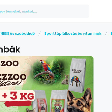
TNESS és szabadidő
Sporttáplálkozás és vitaminok
mbák