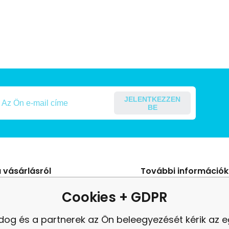
JELENTKEZZEN
BE
 vásárlásról
További információk
s Szerződési Feltételek
Blog
Cookies + GDPR
ení od smlouvy
panasz
dog és a partnerek az Ön beleegyezését kérik az 
es adatok védelme
Felülvizsgálat