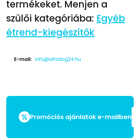
termékeket.
Menjen a
szülői kategóriába:
Egyéb
étrend-kiegészítők
E-mail:
info@alfadog24.hu
%
Promóciós ajánlatok e-mailben