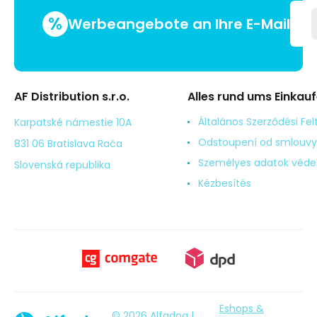
%
Werbeangebote an Ihre E-Mail
AF Distribution s.r.o.
Alles rund ums Einkau
Általános Szerződési Fel
Karpatské námestie 10A
Odstoupení od smlouvy
831 06 Bratislava Rača
Személyes adatok véd
Slovenská republika
Kézbesítés
Eshops &
© 2026 Alfadog |