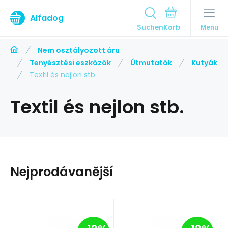
Alfadog
Suchen
Menu
Nem osztályozott áru
Tenyésztési eszközök
Útmutatók
Kutyák
Textil és nejlon stb.
Textil és nejlon stb.
Nejprodávanější
0
8
Anbietercode:
EAN:
8596075006990
Code:
144058
Anbietercode:
EAN:
8596075006990
Code:
144058
Raktáron
Raktáron
KIWI WALKER s.r.o
KIWI WALKER s.r.o