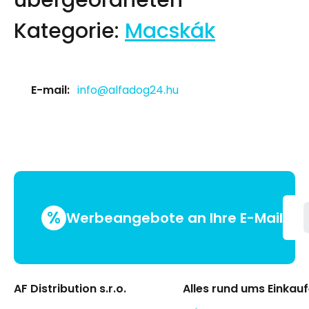
übergeordneten
Kategorie:
Macskák
E-mail:
info@alfadog24.hu
%
Werbeangebote an Ihre E-Mail
AF Distribution s.r.o.
Alles rund ums Einkau