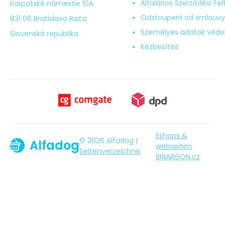
Általános Szerződési Fel
Karpatské námestie 10A
Odstoupení od smlouvy
831 06 Bratislava Rača
Személyes adatok véd
Slovenská republika
Kézbesítés
Eshops &
© 2026 Alfadog |
Alfadog
webseiten
Seitenverzeichnis
BINARGON.cz