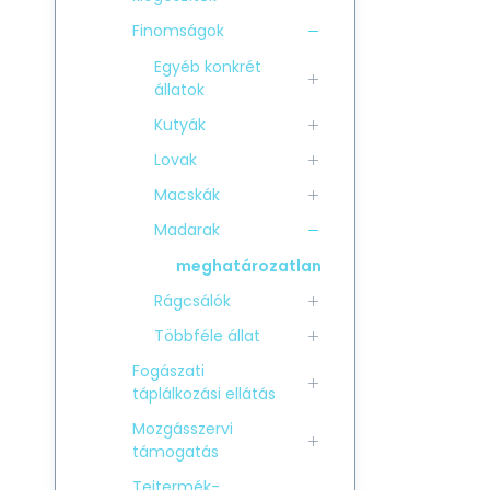
Finomságok
Egyéb konkrét
állatok
Kutyák
Lovak
Macskák
Madarak
meghatározatlan
Rágcsálók
Többféle állat
Fogászati
táplálkozási ellátás
Mozgásszervi
támogatás
Tejtermék-