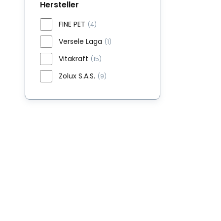
Hersteller
FINE PET
(4)
Versele Laga
(1)
Vitakraft
(15)
Zolux S.A.S.
(9)