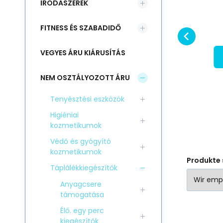
IRODASZEREK
T
RABATT
Hullámos Papagáj
k
Gyümölcsrudak hullámos
Ki
b
Gyümölcs 2db/110g
Vergleichen Sie
Favorit
papagájok számára.
há
FITNESS ÉS SZABADIDŐ
IN DEN KORB
Gyümölcsös finomság
ro
m
gazdag fehérje-, zsír-,
te
VEGYES ÁRU KIÁRUSÍTÁS
ásványi só- és
vi
NEM OSZTÁLYOZOTT ÁRU
Tenyésztési eszközök
Higiéniai
kozmetikumok
Védő és gyógyító
kozmetikumok
Produkte 
Táplálékkiegészítők
Anyagcsere
támogatása
Élő. egy perc
kiegészítők