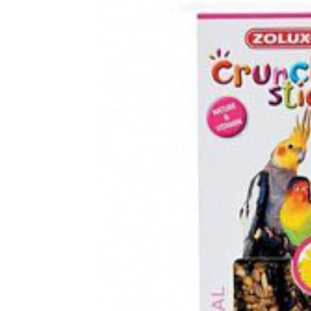
Zolux S.A.S.
1.75
EUR
Crunchy Stick Nagy papagáj napraf
2.12
E
Kiegészítő takarmány házimadarak számára. A ropogós pálcik
Vergleichen 
Favorit