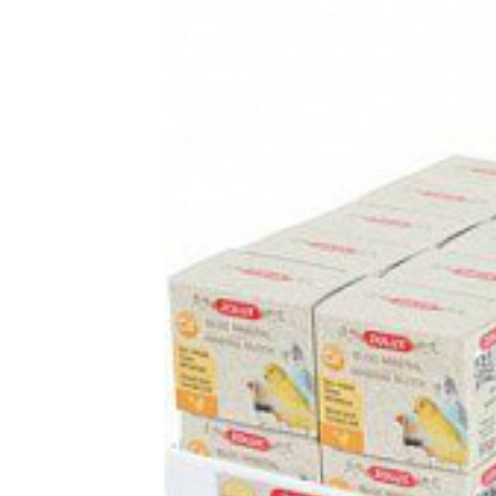
Az ásványi blokk olyan tápanyagokat és ásványi anyagokat t
Vergleichen
Favorit