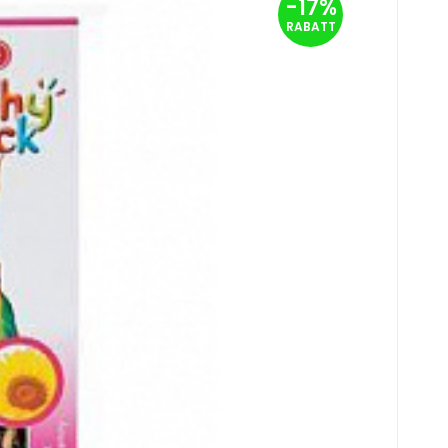
-17%
orgó/napraforgó 2db Arany
UR
RABATT
ák természetes összetevőkből, vitaminokkal
Sie