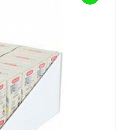
artalmaz, amelyek támogatják a kanárik, pa
 Sie