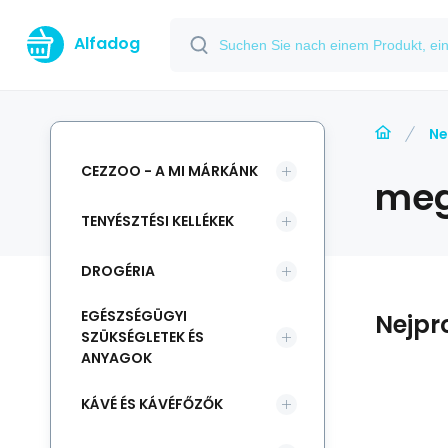
Alfadog
Ne
CEZZOO - A MI MÁRKÁNK
meg
TENYÉSZTÉSI KELLÉKEK
DROGÉRIA
EGÉSZSÉGÜGYI
Nejpr
SZÜKSÉGLETEK ÉS
ANYAGOK
KÁVÉ ÉS KÁVÉFŐZŐK
Code:
Anbietercode:
EAN:
i700_8594028987129
8594028987129
70498
Raktáron
%
FINE PET
-7%
Zol
1.75
EUR
FINE PET Rúd
1.88
EUR