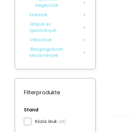
kiegészítők
Eszközök
Űrlapok és
igazolványok
Változatok
Állatgyógyászati
készítmények
Filterprodukte
Stand
Közös áruk
(29)