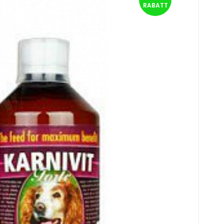
RABATT
 a kölyökkutya-nevelésre. Olyan anyagok s
n Sie
t