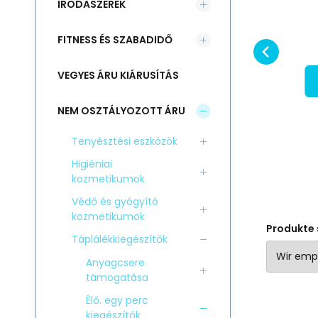
IRODASZEREK
T
RABATT
3+6+9 szőrre
természetes
A 
kutya/macska
Vergleichen Sie
Favorit
táplálékkiegészítő kutyák és
ta
adagoló 250ml
FITNESS ÉS SZABADIDŐ
IN DEN KORB
macskák számára az
am
egészséges és fényes
tö
VEGYES ÁRU KIÁRUSÍTÁS
szőrzet megőrzésére
zs
NEM OSZTÁLYOZOTT ÁRU
Tenyésztési eszközök
Higiéniai
kozmetikumok
Védő és gyógyító
kozmetikumok
Produkte 
Táplálékkiegészítők
Anyagcsere
támogatása
Élő. egy perc
kiegészítők