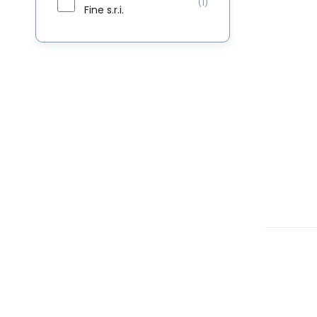
(1)
Fine s.r.i.