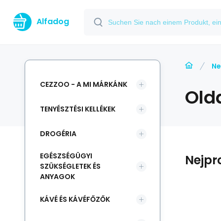
Alfadog
Ne
CEZZOO - A MI MÁRKÁNK
Old
TENYÉSZTÉSI KELLÉKEK
DROGÉRIA
EGÉSZSÉGÜGYI
Nejpr
SZÜKSÉGLETEK ÉS
ANYAGOK
KÁVÉ ÉS KÁVÉFŐZŐK
6
Code:
Anbietercode:
EAN:
i700_5705358831515
5705358831515
33199
Raktáron
.
%
Diafarm
-7%
Eur
14.21
EUR
ml
Diafarm Omega
15.28
EUR