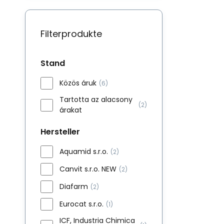
Filterprodukte
Stand
Közös áruk
(6)
Tartotta az alacsony
(2)
árakat
Hersteller
Aquamid s.r.o.
(2)
Canvit s.r.o. NEW
(2)
Diafarm
(2)
Eurocat s.r.o.
(1)
ICF, Industria Chimica