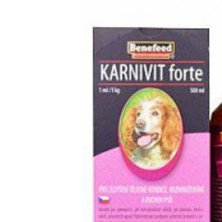
Felkészítés a fizikai állapot javítására, a szaporodásra és
Vergleiche
Favori