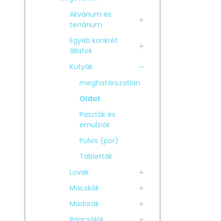
Akvárium és
terrárium
Egyéb konkrét
állatok
Kutyák
meghatározatlan
Oldat
Paszták és
emulziók
Pulvis (por)
Tabletták
Lovak
Macskák
Madarak
Rágcsálók