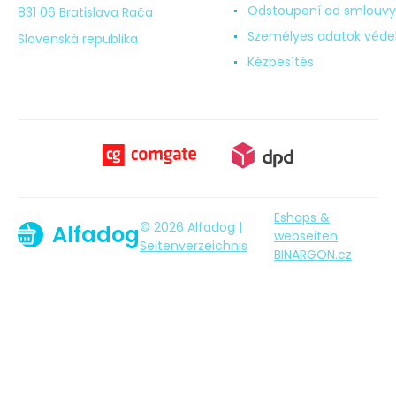
Odstoupení od smlouvy
831 06 Bratislava Rača
Személyes adatok véd
Slovenská republika
Kézbesítés
Eshops &
© 2026 Alfadog |
Alfadog
webseiten
Seitenverzeichnis
BINARGON.cz