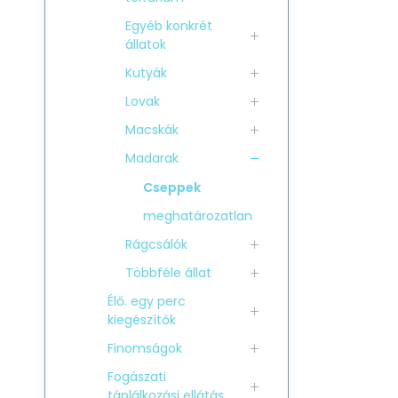
Egyéb konkrét
állatok
Kutyák
Lovak
Macskák
Madarak
Cseppek
meghatározatlan
Rágcsálók
Többféle állat
Élő. egy perc
kiegészítők
Finomságok
Fogászati
táplálkozási ellátás