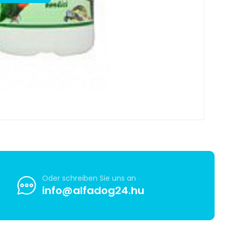
Oder schreiben Sie uns an
info@alfadog24.hu