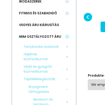
IRODASZEREK
T
RABATT
madaraknak 20ml
Állatgyógyászati
Ös
Vergleichen Sie
Favorit
készítmény madarak
(7
FITNESS ÉS SZABADIDŐ
IN DEN KORB
számára cseppek
Me
formájában. Alkalmas mind
Bu
VEGYES ÁRU KIÁRUSÍTÁS
beteg, mind egészséges
Al
NEM OSZTÁLYOZOTT ÁRU
Tenyésztési eszközök
Higiéniai
kozmetikumok
Védő és gyógyító
kozmetikumok
Produkte 
Táplálékkiegészítők
Anyagcsere
támogatása
Akvárium és
terrárium