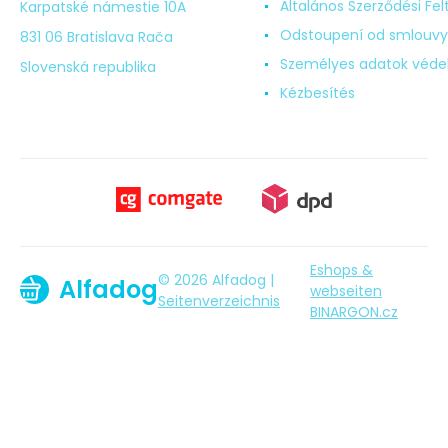
Általános Szerződési Fel
Karpatské námestie 10A
Odstoupení od smlouvy
831 06 Bratislava Rača
Személyes adatok véd
Slovenská republika
Kézbesítés
Eshops &
© 2026 Alfadog |
Alfadog
webseiten
Seitenverzeichnis
BINARGON.cz