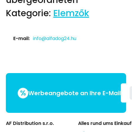
übergeordneten
Kategorie:
Elemzők
E-mail:
info@alfadog24.hu
%
Werbeangebote an Ihre E-Mail
AF Distribution s.r.o.
Alles rund ums Einkau