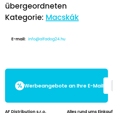
übergeordneten
Kategorie:
Macskák
E-mail:
info@alfadog24.hu
%
Werbeangebote an Ihre E-Mail
AF Distribution s.r.o.
Alles rund ums Einkau