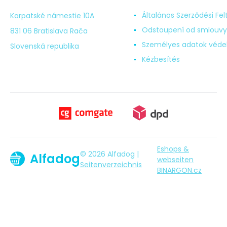
Általános Szerződési Fel
Karpatské námestie 10A
Odstoupení od smlouvy
831 06 Bratislava Rača
Személyes adatok véd
Slovenská republika
Kézbesítés
Eshops &
© 2026 Alfadog |
Alfadog
webseiten
Seitenverzeichnis
BINARGON.cz