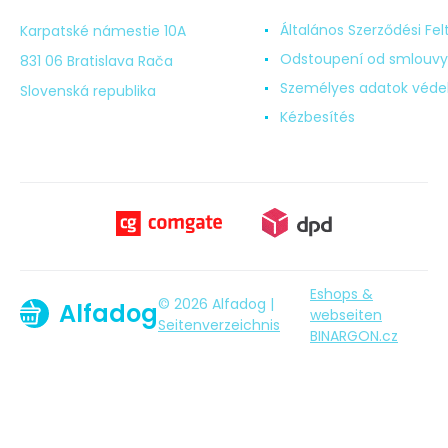
Általános Szerződési Fel
Karpatské námestie 10A
Odstoupení od smlouvy
831 06 Bratislava Rača
Személyes adatok véd
Slovenská republika
Kézbesítés
Eshops &
© 2026 Alfadog |
Alfadog
webseiten
Seitenverzeichnis
BINARGON.cz