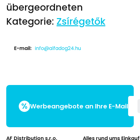
übergeordneten
Kategorie:
Zsírégetők
E-mail:
info@alfadog24.hu
%
Werbeangebote an Ihre E-Mail
AF Distribution s.r.o.
Alles rund ums Einkau