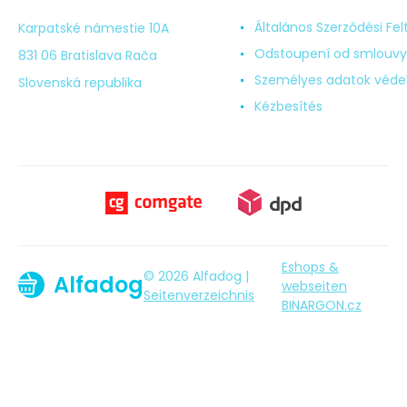
Általános Szerződési Fel
Karpatské námestie 10A
Odstoupení od smlouvy
831 06 Bratislava Rača
Személyes adatok véd
Slovenská republika
Kézbesítés
Eshops &
© 2026 Alfadog |
Alfadog
webseiten
Seitenverzeichnis
BINARGON.cz