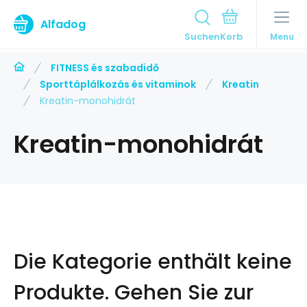
Alfadog
Suchen
Menu
FITNESS és szabadidő
Sporttáplálkozás és vitaminok
Kreatin
Kreatin-monohidrát
Kreatin-monohidrát
Die Kategorie enthält keine
Produkte.
Gehen Sie zur