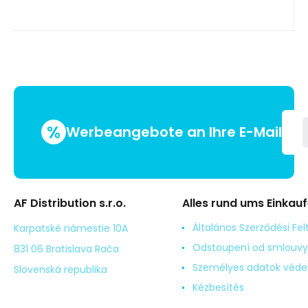
%
Werbeangebote an Ihre E-Mail
AF Distribution s.r.o.
Alles rund ums Einkau
Általános Szerződési Fel
Karpatské námestie 10A
Odstoupení od smlouvy
831 06 Bratislava Rača
Személyes adatok véd
Slovenská republika
Kézbesítés