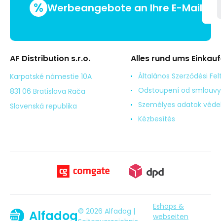
%
Werbeangebote an Ihre E-Mail
AF Distribution s.r.o.
Alles rund ums Einkau
Általános Szerződési Fel
Karpatské námestie 10A
Odstoupení od smlouvy
831 06 Bratislava Rača
Személyes adatok véd
Slovenská republika
Kézbesítés
Eshops &
© 2026 Alfadog |
Alfadog
webseiten