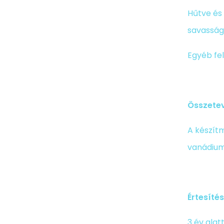
Hűtve és 
savasság
Egyéb fel
Összete
A készítm
vanádium
Értesítés
3 év ala