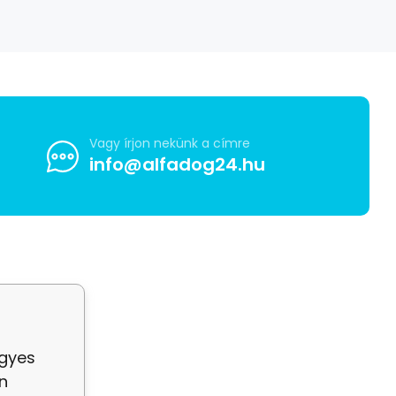
Vagy írjon nekünk a címre
info@alfadog24.hu
egyes
n