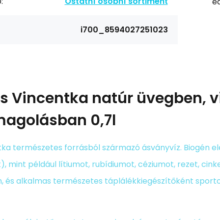
:
Ostatní osobní sortiment
ea
i700_8594027251023
ás
Vincentka natúr üvegben, v
agolásban 0,7l
tka természetes forrásból származó ásványvíz. Biogén e
), mint például lítiumot, rubídiumot, céziumot, rezet, cink
, és alkalmas természetes táplálékkiegészítőként sport