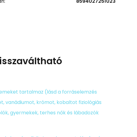
n:
8594027251023
isszaváltható
lemeket tartalmaz (lásd a forráselemzés
et, vanádiumot, krómot, kobaltot fiziológiás
olók, gyermekek, terhes nők és lábadozók