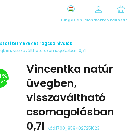
Hungarian
Jelentkezzen be
Kosár
szati termékek és rágcsálnivalók
gben, visszaváltható csomagolásban 0,7l
Vincentka natúr
0
%
üvegben,
DMÉNY
visszaváltható
csomagolásban
0,7l
Kód:
i700_8594027251023