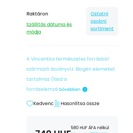
Raktáron
Ostatní
osobní
Szállítás dátuma és
sortiment
módja
A Vincentka természetes forrásból
származó ásványvíz. Biogén elemeket
tartalmaz (lásd a
forráselemzé
bővebben
Kedvenc
Hasonlítsa össze
580
HUF
ÁFA nélkül