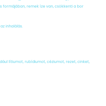
cs formájában, remek íze van, csökkenti a bor
az inhalálás.
ul lítiumot, rubídiumot, céziumot, rezet, cinket,