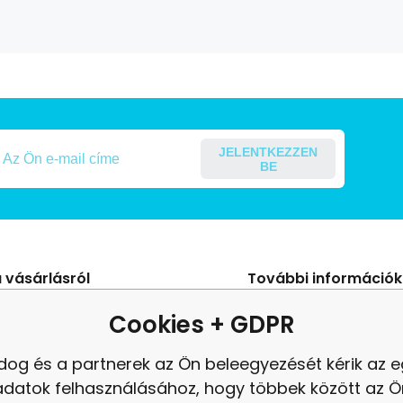
csomagolásban
0,7l
JELENTKEZZEN
BE
 vásárlásról
További információk
s Szerződési Feltételek
Blog
Cookies + GDPR
ení od smlouvy
panasz
dog és a partnerek az Ön beleegyezését kérik az 
es adatok védelme
Felülvizsgálat
adatok felhasználásához, hogy többek között az Ö
tés