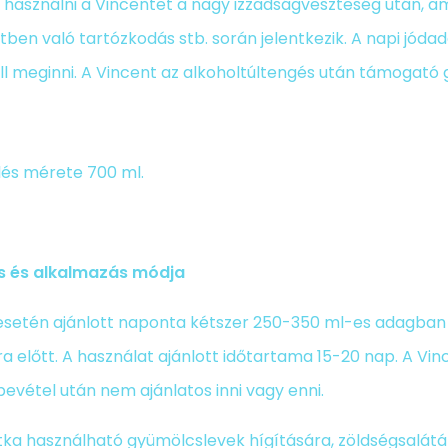
 használni a Vincentet a nagy izzadságveszteség után, am
ben való tartózkodás stb. során jelentkezik. A napi jóda
ell meginni. A Vincent az alkoholtúltengés után támogat
lés mérete 700 ml.
s és alkalmazás módja
esetén ajánlott naponta kétszer 250-350 ml-es adagban i
a előtt. A használat ajánlott időtartama 15-20 nap. A Vin
bevétel után nem ajánlatos inni vagy enni.
ka használható gyümölcslevek hígítására, zöldségsaláták