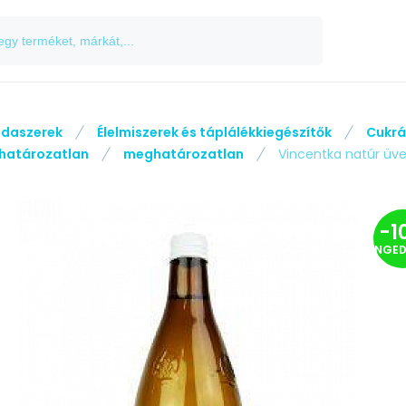
odaszerek
Élelmiszerek és táplálékkiegészítők
Cukrá
határozatlan
meghatározatlan
Vincentka natúr üve
-
1
ENGE