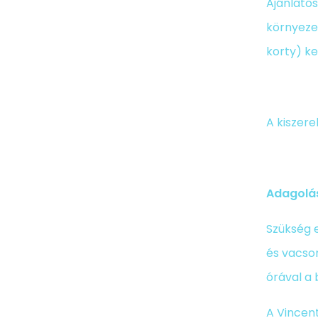
Ajánlatos
környezet
korty) k
A kiszere
Adagolá
Szükség 
és vacsor
órával a 
A Vincent