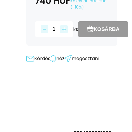
740
HUF
Közös ár:
800
HUF
(-
10
%)
ks
KOSÁRBA
Kérdés
néz
megosztani