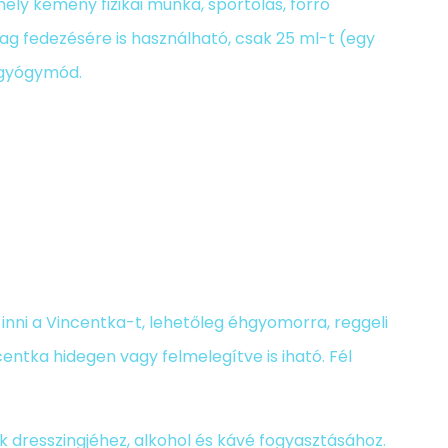
ely kemény fizikai munka, sportolás, forró
dag fedezésére is használható, csak 25 ml-t (egy
ó gyógymód.
nni a Vincentka-t, lehetőleg éhgyomorra, reggeli
centka hidegen vagy felmelegítve is iható. Fél
 dresszingjéhez, alkohol és kávé fogyasztásához.