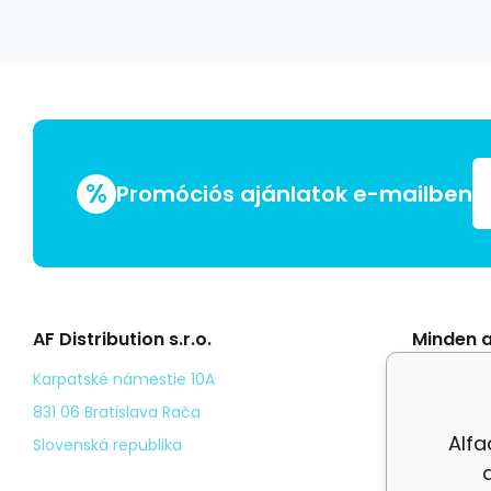
%
Promóciós ajánlatok e-mailben
AF Distribution s.r.o.
Minden a
Általáno
Karpatské námestie 10A
Odstoup
831 06 Bratislava Rača
Alfa
Személy
Slovenská republika
Kézbesí