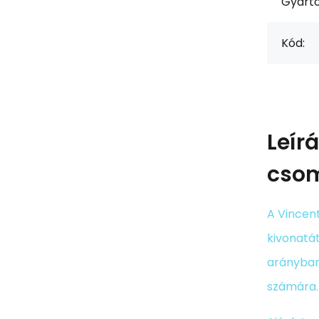
Gyártó
Kód:
Leír
csom
A Vincen
kivonatát
arányban
számára.