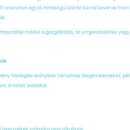
1:1 arányban egy jó minőségű száraz borral keverve fröc
át.
használási módok a gargalizálás, az orrgaratöblítés vagy 
vők
ény fiziológiás arányban tartalmaz biogén elemeket, példá
ot, krómot, kobaltot.
tti gyermekek számára nem alkalmas.