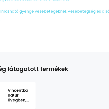
lmazható gyenge vesebetegeknél. Vesebetegség és alsó 
.
g látogatott termékek
Vincentka
natúr
üvegben,
visszaváltható