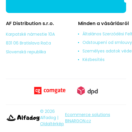
AF Distribution s.r.o.
Minden a vásárlásról
Általános Szerződési Fel
Karpatské námestie 10A
Odstoupení od smlouvy
831 06 Bratislava Rača
Személyes adatok véd
Slovenská republika
Kézbesítés
© 2026
Ecommerce solutions
Alfadog |
BINARGON.cz
Oldaltérkép