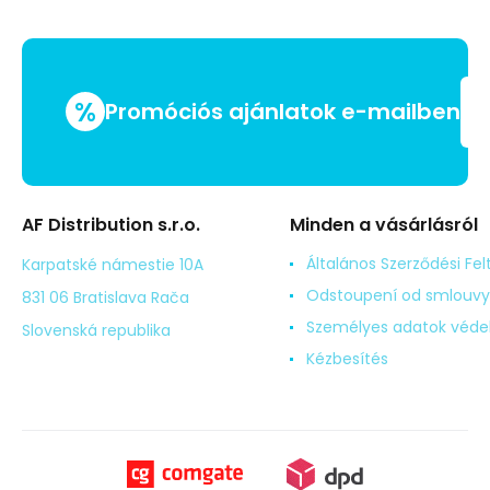
%
Promóciós ajánlatok e-mailben
AF Distribution s.r.o.
Minden a vásárlásról
Általános Szerződési Fel
Karpatské námestie 10A
Odstoupení od smlouvy
831 06 Bratislava Rača
Személyes adatok véd
Slovenská republika
Kézbesítés