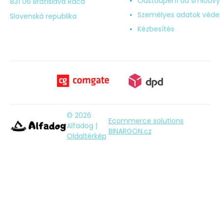
Odstoupení od smlouvy
831 06 Bratislava Rača
Személyes adatok véd
Slovenská republika
Kézbesítés
© 2026
Ecommerce solutions
Alfadog |
BINARGON.cz
Oldaltérkép