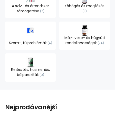
A szív- és érrendszer
Köhögés és megfázás
támogatása
7
3
Máj-, vese- és húgyúti
Szem-, fülproblémák
rendellenességek
4
24
Emésztés, hasmenés,
bélparaziták
9
Nejprodávanější