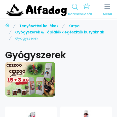
Keresés
Menu
Tenyésztési kellékek
Kutya
Gyógyszerek & Táplálékkiegészítők kutyáknak
Gyógyszerek
Gyógyszerek