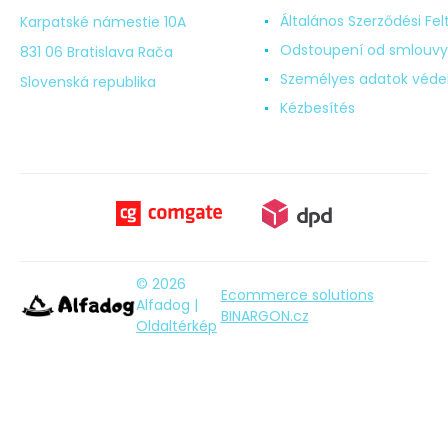
Általános Szerződési Fel
Karpatské námestie 10A
Odstoupení od smlouvy
831 06 Bratislava Rača
Személyes adatok véd
Slovenská republika
Kézbesítés
© 2026
Ecommerce solutions
Alfadog |
BINARGON.cz
Oldaltérkép