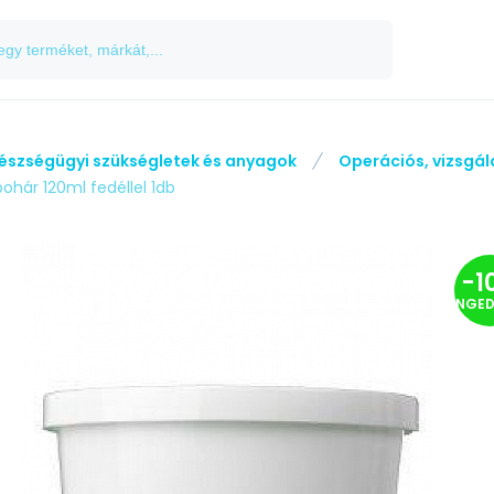
észségügyi szükségletek és anyagok
Operációs, vizsgá
ohár 120ml fedéllel 1db
-
1
ENGE