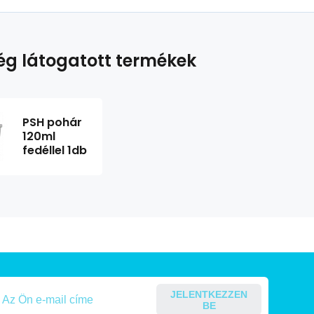
g látogatott termékek
PSH pohár
120ml
fedéllel 1db
JELENTKEZZEN
BE