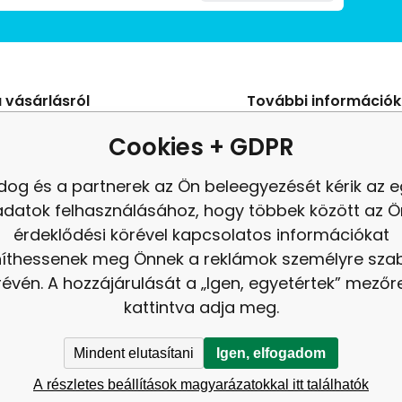
 vásárlásról
További információk
s Szerződési Feltételek
Blog
Cookies + GDPR
ení od smlouvy
panasz
dog és a partnerek az Ön beleegyezését kérik az 
es adatok védelme
Felülvizsgálat
adatok felhasználásához, hogy többek között az Ö
tés
érdeklődési körével kapcsolatos információkat
níthessenek meg Önnek a reklámok személyre sz
révén. A hozzájárulását a „Igen, egyetértek” mezőr
kattintva adja meg.
Mindent elutasítani
Igen, elfogadom
A részletes beállítások magyarázatokkal itt találhatók
altérkép