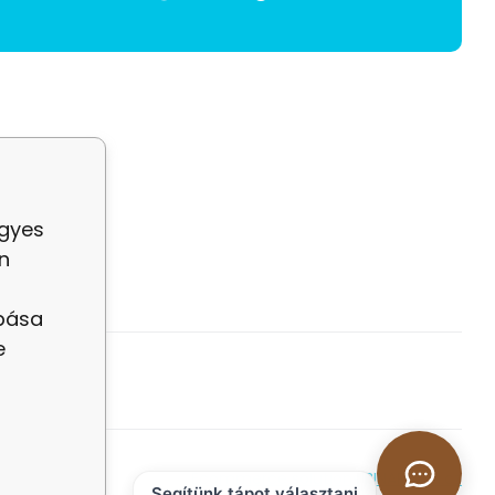
egyes
n
abása
e
Ecommerce solutions
BINARGON.cz
Segítünk tápot választani