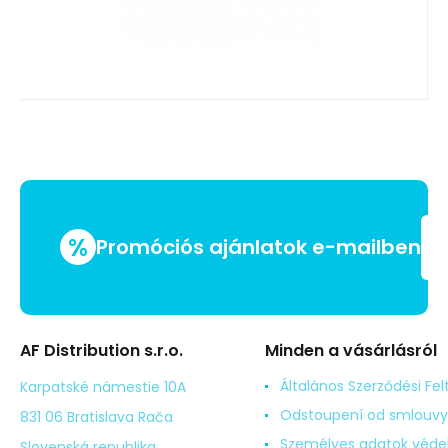
%
Promóciós ajánlatok e-mailben
AF Distribution s.r.o.
Minden a vásárlásról
Általános Szerződési Fel
Karpatské námestie 10A
Odstoupení od smlouvy
831 06 Bratislava Rača
Személyes adatok véd
Slovenská republika