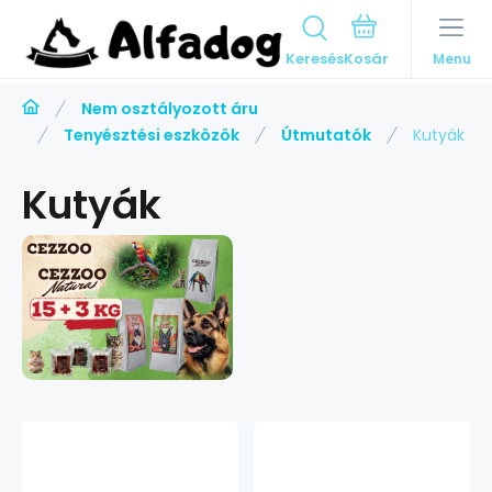
Keresés
Menu
Nem osztályozott áru
Tenyésztési eszközök
Útmutatók
Kutyák
Kutyák