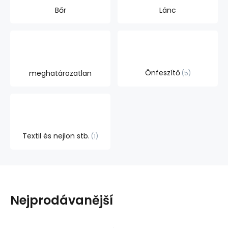
Bőr
Lánc
Önfeszítő
meghatározatlan
5
Textil és nejlon stb.
1
Nejprodávanější