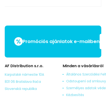
%
Promóciós ajánlatok e-mailben
AF Distribution s.r.o.
Minden a vásárlásról
Általános Szerződési Fel
Karpatské námestie 10A
Odstoupení od smlouvy
831 06 Bratislava Rača
Személyes adatok véd
Slovenská republika
Kézbesítés