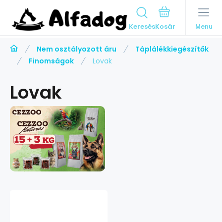
Keresés
Menu
Nem osztályozott áru
Táplálékkiegészítők
Finomságok
Lovak
Lovak