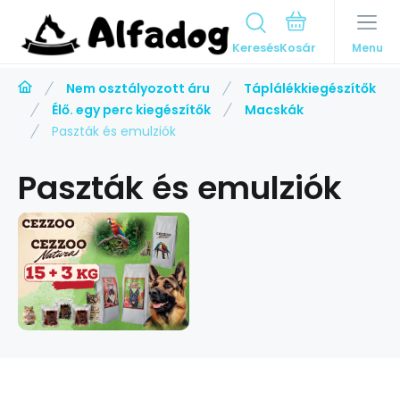
Keresés
Menu
Nem osztályozott áru
Táplálékkiegészítők
Élő. egy perc kiegészítők
Macskák
Paszták és emulziók
Paszták és emulziók