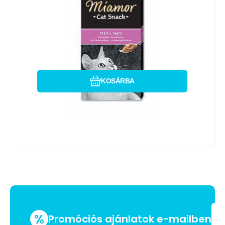
számára. A malátakivonatoknak
köszönhetően eltávolítja a felhalmoz
Hasonlítsa össze
Kedvenc
KOSÁRBA
%
Promóciós ajánlatok e-mailben