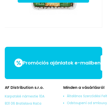
%
Promóciós ajánlatok e-mailben
AF Distribution s.r.o.
Minden a vásárlásról
Általános Szerződési Fel
Karpatské námestie 10A
Odstoupení od smlouvy
831 06 Bratislava Rača