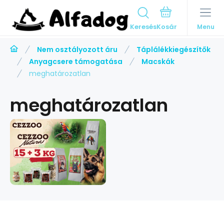
Keresés
Menu
Nem osztályozott áru
Táplálékkiegészítők
Anyagcsere támogatása
Macskák
meghatározatlan
meghatározatlan