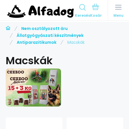
Keresés
Menu
Nem osztályozott áru
Állatgyógyászati készítmények
Antiparazitikumok
Macskák
Macskák