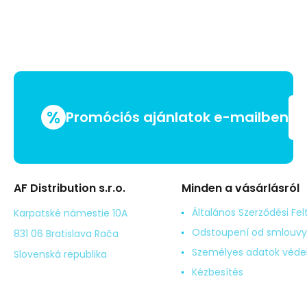
%
Promóciós ajánlatok e-mailben
AF Distribution s.r.o.
Minden a vásárlásról
Általános Szerződési Fel
Karpatské námestie 10A
Odstoupení od smlouvy
831 06 Bratislava Rača
Személyes adatok véd
Slovenská republika
Kézbesítés