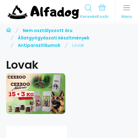
Keresés
Menu
Nem osztályozott áru
Állatgyógyászati készítmények
Antiparazitikumok
Lovak
Lovak