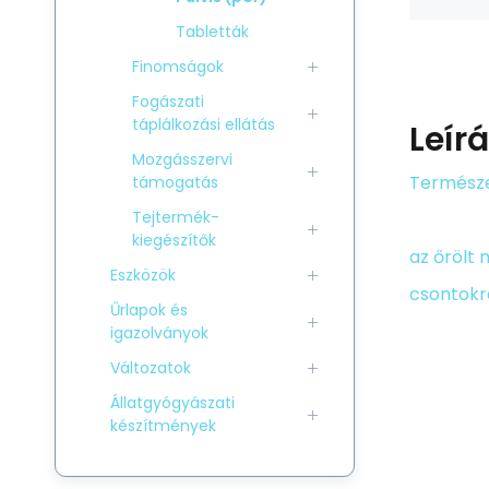
Tabletták
Finomságok
Fogászati
táplálkozási ellátás
Leír
Mozgásszervi
Természe
támogatás
Tejtermék-
kiegészítők
az őrölt
Eszközök
csontokr
Űrlapok és
igazolványok
Változatok
Állatgyógyászati
készítmények