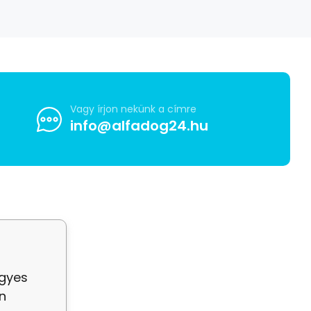
Vagy írjon nekünk a címre
info@alfadog24.hu
egyes
n