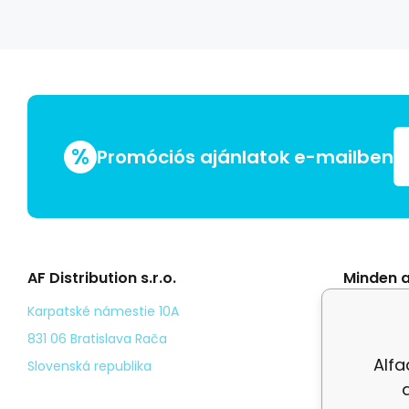
%
Promóciós ajánlatok e-mailben
AF Distribution s.r.o.
Minden a
Általáno
Karpatské námestie 10A
Odstoup
831 06 Bratislava Rača
Alfa
Személy
Slovenská republika
Kézbesí