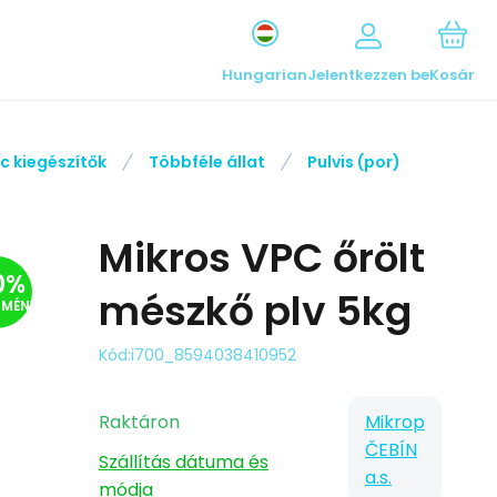
Hungarian
Jelentkezzen be
Kosár
rc kiegészítők
Többféle állat
Pulvis (por)
Mikros VPC őrölt
0
%
mészkő plv 5kg
DMÉNY
Kód:
i700_8594038410952
Raktáron
Mikrop
ČEBÍN
Szállítás dátuma és
a.s.
módja