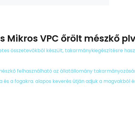
ás
Mikros VPC őrölt mészkő pl
tes összetevőkből készült, takarmánykiegészítésre hasz
 mészkő felhasználható az állatállomány takarmányozására
a és a fogakra. alapos keverés útján adjuk a magvakból