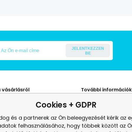
JELENTKEZZEN
BE
 vásárlásról
További információk
s Szerződési Feltételek
Blog
Cookies + GDPR
ení od smlouvy
panasz
dog és a partnerek az Ön beleegyezését kérik az 
es adatok védelme
Felülvizsgálat
adatok felhasználásához, hogy többek között az Ö
tés