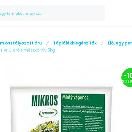
m osztályozott áru
Táplálékkiegészítők
Élő. egy pe
os VPC őrölt mészkő plv 5kg
-
1
ENGE