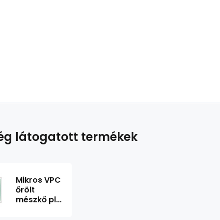
g látogatott termékek
Mikros VPC
őrölt
mészkő plv
5kg