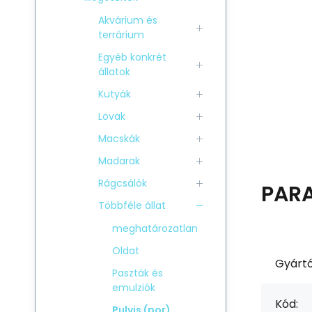
Akvárium és
terrárium
Egyéb konkrét
állatok
Kutyák
Lovak
Macskák
Madarak
Rágcsálók
PAR
Többféle állat
meghatározatlan
Oldat
Gyártó
Paszták és
emulziók
Kód:
Pulvis (por)