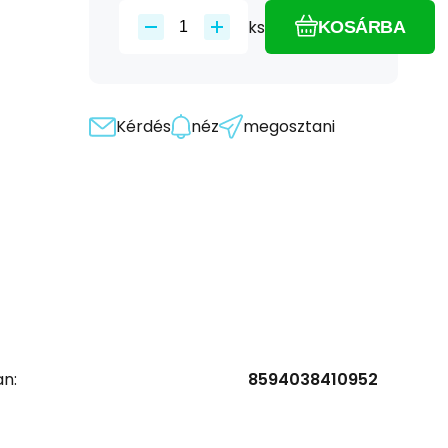
ks
KOSÁRBA
Kérdés
néz
megosztani
n:
8594038410952