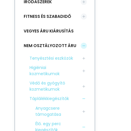
IRODASZEREK
FITNESS ÉS SZABADIDŐ
VEGYES ÁRU KIÁRUSÍTÁS
NEM OSZTÁLYOZOTT ÁRU
Tenyésztési eszközök
Higiéniai
kozmetikumok
Védő és gyógyító
kozmetikumok
Táplálékkiegészítők
Anyagcsere
támogatása
Élő. egy perc
kiegészítők