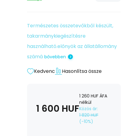
Természetes összetevőkből készült,
takarmánykiegészítésre
használható.előnyök az állatállomány
számá
bővebben
Kedvenc
Hasonlítsa össze
1 260
HUF
ÁFA
nélkül
1 600
HUF
Közös ár:
1 820
HUF
(-
10
%)