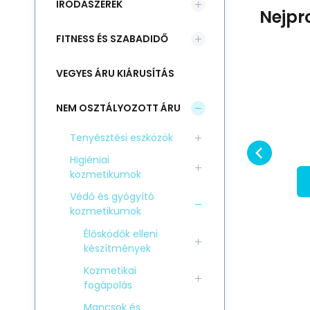
IRODASZEREK
Nejpr
FITNESS ÉS SZABADIDŐ
VEGYES ÁRU KIÁRUSÍTÁS
49
Codice:
EAN:
Codice vend.:
i700_4772069003549
4772069003549
72035
C
Raktáron
%
UAB &quot;RUVERA&quot;
-12%
UA
11.11
EUR
Menthamax 36
12.62
EUR
NEM OSZTÁLYOZOTT ÁRU
O
SCONTO
6%
MENTHAMAX 36emulzió 36%
ME
Confrontare
Preferito
borsmentaolaj
bo
Tenyésztési eszközök
NEL CESTINO
mációemulzió
tartalommal Termékinformációemulzió
ta
Higiéniai
 a
duzzanatok, zúzódások és a
du
kozmetikumok
Védő és gyógyító
kozmetikumok
Élősködők elleni
készítmények
Kozmetikai
fogápolás
Mancsok és