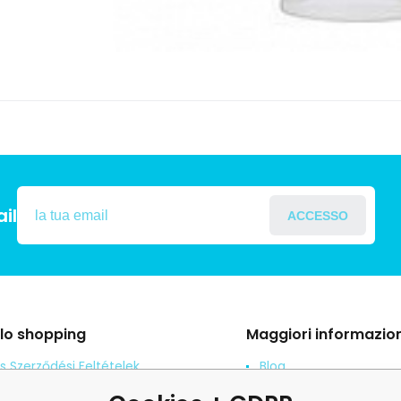
il
ACCESSO
llo shopping
Maggiori informazion
s Szerződési Feltételek
Blog
ení od smlouvy
Denuncia