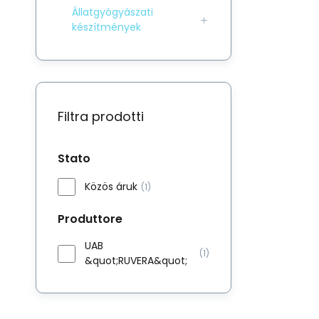
Állatgyógyászati
készítmények
Filtra prodotti
Stato
Közös áruk
(1)
Produttore
UAB
(1)
&quot;RUVERA&quot;