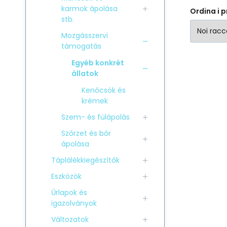
karmok ápolása
Ordina i p
stb.
Mozgásszervi
támogatás
Egyéb konkrét
állatok
Kenőcsök és
krémek
Szem- és fülápolás
Szőrzet és bőr
ápolása
Táplálékkiegészítők
Eszközök
Űrlapok és
igazolványok
Változatok