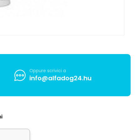
Oppure scrivici a
info@alfadog24.hu
i