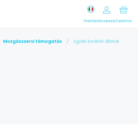
Italian
Accesso
Cestino
Mozgásszervi támogatás
Egyéb konkrét állatok