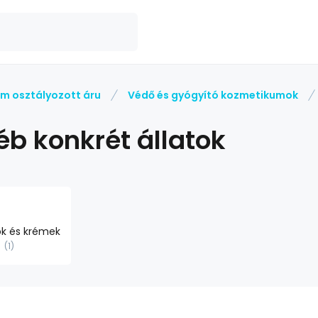
m osztályozott áru
Védő és gyógyító kozmetikumok
éb konkrét állatok
k és krémek
1