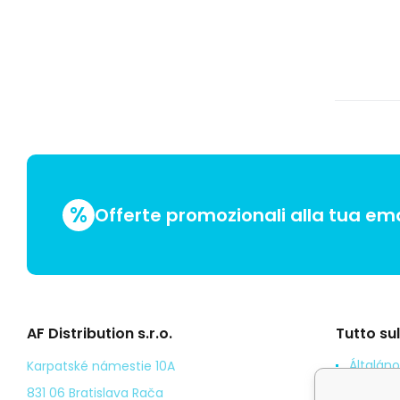
%
Offerte promozionali alla tua ema
AF Distribution s.r.o.
Tutto su
Általáno
Karpatské námestie 10A
Odstoup
831 06 Bratislava Rača