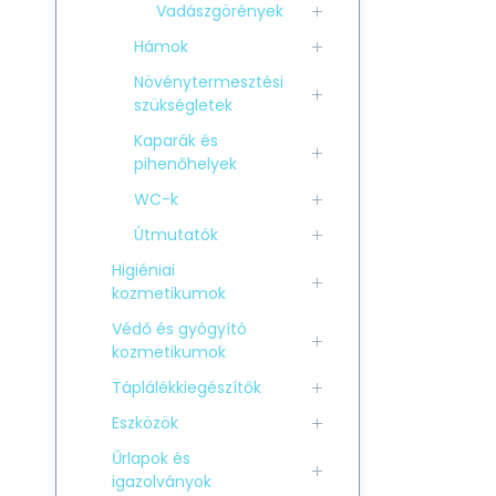
Vadászgörények
Hámok
Növénytermesztési
szükségletek
Kaparák és
pihenőhelyek
WC-k
Útmutatók
Higiéniai
kozmetikumok
Védő és gyógyító
kozmetikumok
Táplálékkiegészítők
Eszközök
Űrlapok és
igazolványok