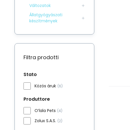
Változatok
Állatgyógyászati
készítmények
Filtra prodotti
Stato
Közös áruk
(6)
Produttore
O’lala Pets
(4)
Zolux S.A.S.
(2)