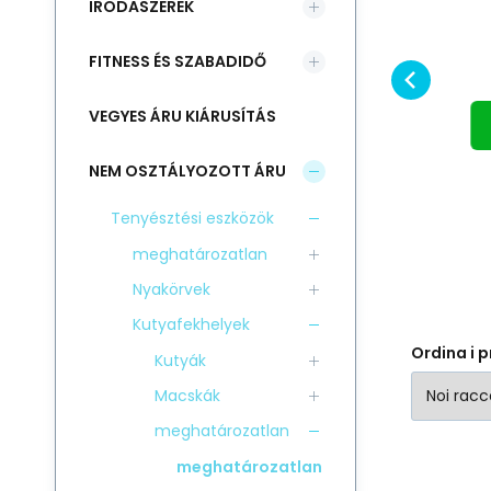
IRODASZEREK
O
SCONTO
párna 34x23cm
Mű
Confrontare
Preferito
sárga
NEL CESTINO
sz
FITNESS ÉS SZABADIDŐ
11
VEGYES ÁRU KIÁRUSÍTÁS
NEM OSZTÁLYOZOTT ÁRU
Tenyésztési eszközök
meghatározatlan
Nyakörvek
Kutyafekhelyek
Ordina i p
Kutyák
Macskák
meghatározatlan
meghatározatlan