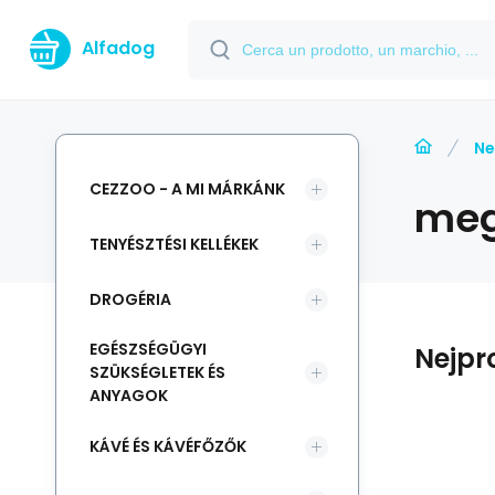
Alfadog
Ne
CEZZOO - A MI MÁRKÁNK
meg
TENYÉSZTÉSI KELLÉKEK
DROGÉRIA
EGÉSZSÉGÜGYI
Nejpr
SZÜKSÉGLETEK ÉS
ANYAGOK
KÁVÉ ÉS KÁVÉFŐZŐK
9
Codice:
Codice vend.:
EAN:
i700_8592644181884
8592644181884
162570
C
Raktáron
%
O’lala Pets
-7%
Zol
6.11
EUR
Csíkos rágcsáló
6.57
EUR