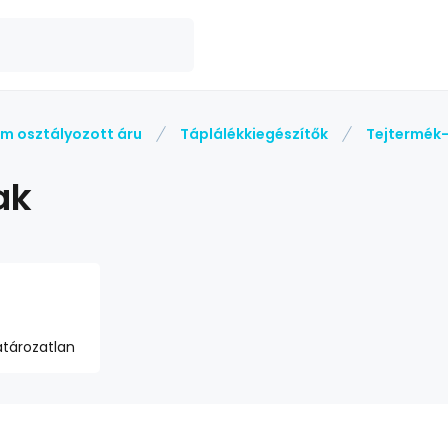
m osztályozott áru
Táplálékkiegészítők
Tejtermék-
ak
tározatlan