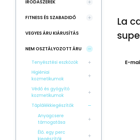
IRODASZEREK
FITNESS ÉS SZABADIDŐ
La c
supe
VEGYES ÁRU KIÁRUSÍTÁS
NEM OSZTÁLYOZOTT ÁRU
E-mail
Tenyésztési eszközök
Higiéniai
kozmetikumok
Védő és gyógyító
kozmetikumok
Táplálékkiegészítők
Anyagcsere
támogatása
Élő. egy perc
kiegészítők