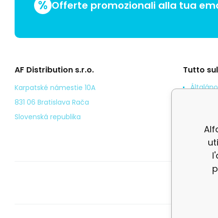
%
Offerte promozionali alla tua ema
AF Distribution s.r.o.
Tutto su
Általáno
Karpatské námestie 10A
Odstoup
831 06 Bratislava Rača
Személy
Slovenská republika
Alf
Kézbesí
ut
l
p