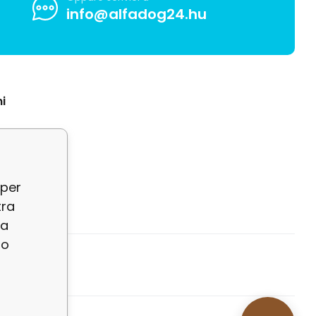
info@alfadog24.hu
i
 per
tra
la
so