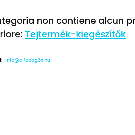
ategoria non contiene alcun pr
riore:
Tejtermék-kiegészítők
:
info@alfadog24.hu