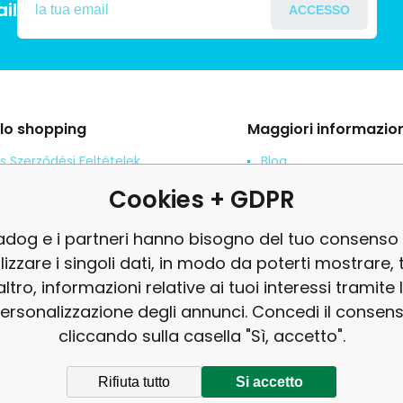
il
ACCESSO
llo shopping
Maggiori informazion
s Szerződési Feltételek
Blog
ení od smlouvy
Denuncia
Cookies + GDPR
es adatok védelme
revisione
adog e i partneri hanno bisogno del tuo consenso
tés
ilizzare i singoli dati, in modo da poterti mostrare, 
'altro, informazioni relative ai tuoi interessi tramite 
ersonalizzazione degli annunci. Concedi il consen
cliccando sulla casella "Sì, accetto".
Rifiuta tutto
Si accetto