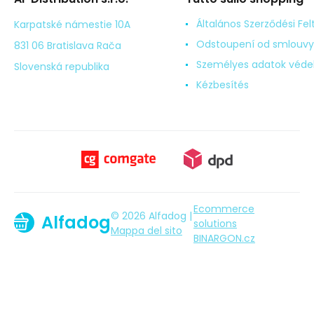
Általános Szerződési Fel
Karpatské námestie 10A
Odstoupení od smlouvy
831 06 Bratislava Rača
Személyes adatok véd
Slovenská republika
Kézbesítés
Ecommerce
© 2026 Alfadog |
Alfadog
solutions
Mappa del sito
BINARGON.cz