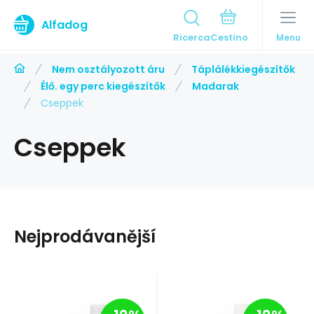
Alfadog
Ricerca
Menu
Nem osztályozott áru
Táplálékkiegészítők
Élő. egy perc kiegészítők
Madarak
Cseppek
Cseppek
Nejprodávanější
Codice vend.:
EAN:
8711231115082
Codice:
2134
Codice vend.:
EAN:
8711231116928
Codice:
2135
In magazzino
Raktáron
Beaphar
Beaphar