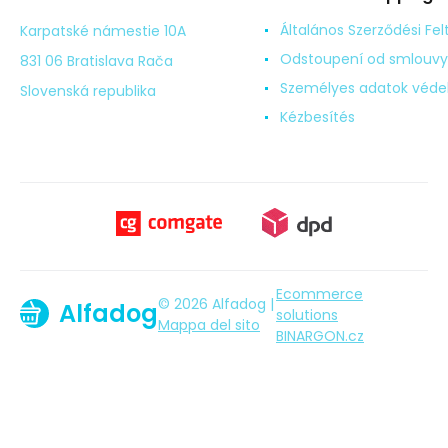
Általános Szerződési Fel
Karpatské námestie 10A
Odstoupení od smlouvy
831 06 Bratislava Rača
Személyes adatok véd
Slovenská republika
Kézbesítés
Ecommerce
© 2026 Alfadog |
Alfadog
solutions
Mappa del sito
BINARGON.cz