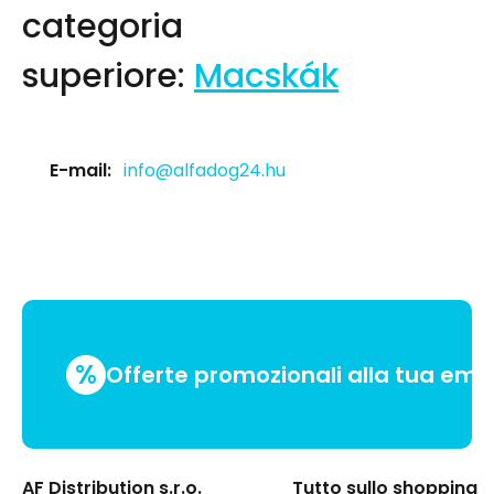
categoria
superiore:
Macskák
E-mail:
info@alfadog24.hu
%
Offerte promozionali alla tua emai
AF Distribution s.r.o.
Tutto sullo shopping