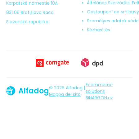
Általános Szerződési Fel
Karpatské námestie 10A
Odstoupení od smlouvy
831 06 Bratislava Rača
Személyes adatok véd
Slovenská republika
Kézbesítés
Ecommerce
© 2026 Alfadog |
Alfadog
solutions
Mappa del sito
BINARGON.cz