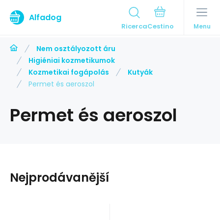
Alfadog
Ricerca
Menu
Nem osztályozott áru
Higiéniai kozmetikumok
Kozmetikai fogápolás
Kutyák
Permet és aeroszol
Permet és aeroszol
Nejprodávanější