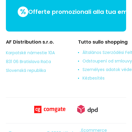
%
Offerte promozionali alla tua emai
AF Distribution s.r.o.
Tutto sullo shopping
Általános Szerződési Fel
Karpatské námestie 10A
Odstoupení od smlouvy
831 06 Bratislava Rača
Személyes adatok véd
Slovenská republika
Kézbesítés
Ecommerce