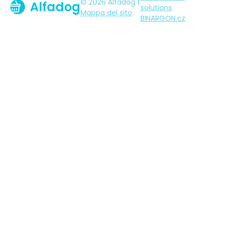
© 2026 Alfadog |
Alfadog
solutions
Mappa del sito
BINARGON.cz