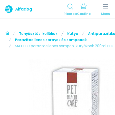
Alfadog
Ricerca
Menu
Tenyésztési kellékek
Kutya
Antiparaziti
Parazitaellenes sprayek és samponok
MATTEO parazitaellenes sampon. kutyáknak 200ml PHC