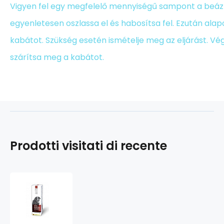
Vigyen fel egy megfelelő mennyiségű sampont a beázt
egyenletesen oszlassa el és habosítsa fel. Ezután alap
kabátot. Szükség esetén ismételje meg az eljárást. Vég
szárítsa meg a kabátot.
Prodotti visitati di recente
MATTEO
parazitaellenes
sampon.
kutyáknak