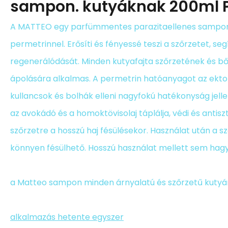
sampon. kutyáknak 200ml 
A MATTEO egy parfümmentes parazitaellenes sampo
permetrinnel. Erősíti és fényessé teszi a szőrzetet, segí
regenerálódását. Minden kutyafajta szőrzetének és b
ápolására alkalmas. A permetrin hatóanyagot az ektop
kullancsok és bolhák elleni nagyfokú hatékonyság jelle
az avokádó és a homoktövisolaj táplálja, védi és antisz
szőrzetre a hosszú haj fésülésekor. Használat után a s
könnyen fésülhető. Hosszú használat mellett sem hagy 
a Matteo sampon minden árnyalatú és szőrzetű kutyá
alkalmazás hetente egyszer