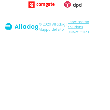
Ecommerce
© 2026 Alfadog |
Alfadog
solutions
Mappa del sito
BINARGON.cz