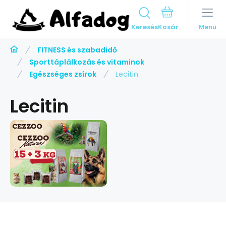
Keresés
Menu
FITNESS és szabadidő
Sporttáplálkozás és vitaminok
Egészséges zsírok
Lecitin
Lecitin