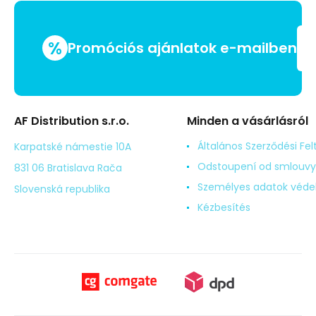
%
Promóciós ajánlatok e-mailben
AF Distribution s.r.o.
Minden a vásárlásról
Általános Szerződési Fel
Karpatské námestie 10A
Odstoupení od smlouvy
831 06 Bratislava Rača
Személyes adatok véd
Slovenská republika
Kézbesítés