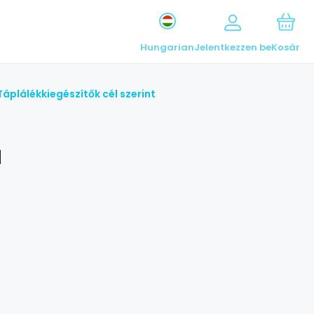
Hungarian
Jelentkezzen be
Kosár
Táplálékkiegészítők cél szerint
a