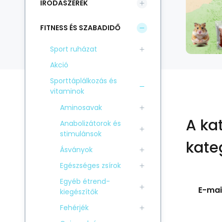
IRODASZEREK
FITNESS ÉS SZABADIDŐ
Sport ruházat
Akció
Sporttáplálkozás és
vitaminok
Aminosavak
A ka
Anabolizátorok és
stimulánsok
kate
Ásványok
Egészséges zsírok
Egyéb étrend-
E-mail
kiegészítők
Fehérjék