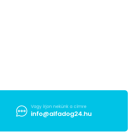
Vagy írjon nekünk a címre
info@alfadog24.hu