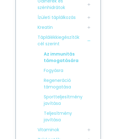
Gainerek és
szénhidrátok
Ízületi táplálkozás
Kreatin
Táplálékkiegészítők
cél szerint
Az immunitás
támogatására
Fogyásra
Regeneráció
támogatása
Sportteljesítmény
javítása
Teljesítmény
javítása
Vitaminok