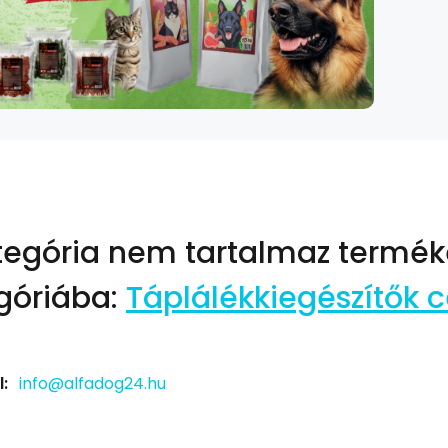
tegória nem tartalmaz termék
góriába:
Táplálékkiegészítők cé
:
info@alfadog24.hu