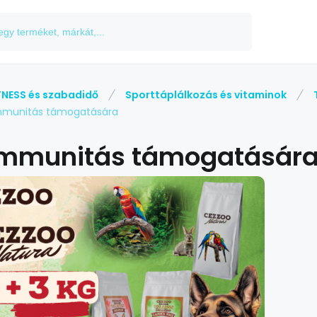
TNESS és szabadidő
Sporttáplálkozás és vitaminok
mmunitás támogatására
immunitás támogatásár