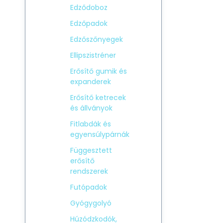
Edződoboz
Edzőpadok
Edzőszőnyegek
Ellipszistréner
Erősítő gumik és
expanderek
Erősítő ketrecek
és állványok
Fitlabdák és
egyensúlypárnák
Függesztett
erősítő
rendszerek
Futópadok
Gyógygolyó
Húzódzkodók,