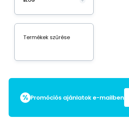
BLOG
Termékek szűrése
%
Promóciós ajánlatok e-mailben