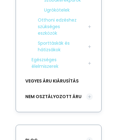
Szobakerékpárok
Ugrókötelek
Otthoni edzéshez
szükséges
eszközök
Sporttáskák és
hátizsákok
Egészséges
élelmiszerek
VEGYES ÁRU KIÁRUSÍTÁS
NEM OSZTÁLYOZOTT ÁRU