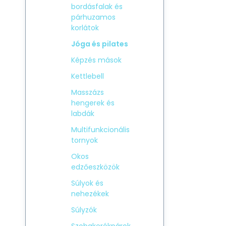
bordásfalak és
párhuzamos
korlátok
Jóga és pilates
Képzés mások
Kettlebell
Masszázs
hengerek és
labdák
Multifunkcionális
tornyok
Okos
edzőeszközök
Súlyok és
nehezékek
Súlyzók