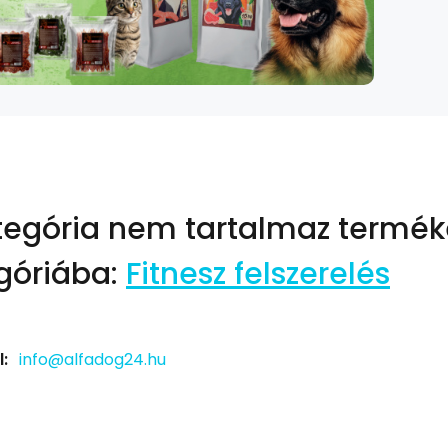
tegória nem tartalmaz termék
góriába:
Fitnesz felszerelés
:
info@alfadog24.hu