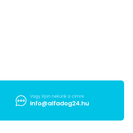
Vagy írjon nekünk a címre
info@alfadog24.hu