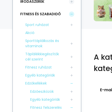
IRODASZEREK
FITNESS ÉS SZABADIDŐ
Sport ruházat
Akció
Sporttáplálkozás és
vitaminok
Táplálékkiegészítők
A ka
cél szerint
kate
Fitnesz ruházat
Egyéb kategóriák
Edzőkellékek
E-mail
Edzőeszközök
Egyéb kategóriák
Fitnesz felszerelés