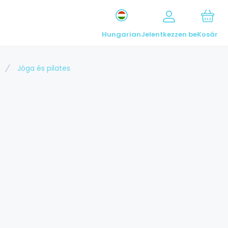
Hungarian
Jelentkezzen be
Kosár
Jóga és pilates