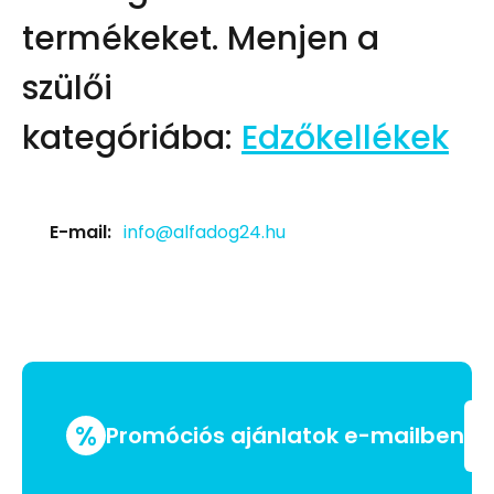
termékeket.
Menjen a
szülői
kategóriába:
Edzőkellékek
E-mail:
info@alfadog24.hu
%
Promóciós ajánlatok e-mailben