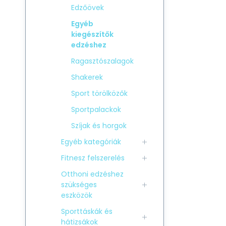
Edzőövek
Egyéb
kiegészítők
edzéshez
Ragasztószalagok
Shakerek
Sport törölközők
Sportpalackok
Szíjak és horgok
Egyéb kategóriák
Fitnesz felszerelés
Otthoni edzéshez
szükséges
eszközök
Sporttáskák és
hátizsákok