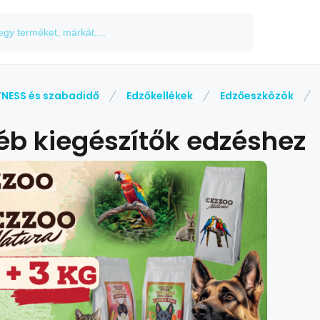
TNESS és szabadidő
Edzőkellékek
Edzőeszközök
éb kiegészítők edzéshez