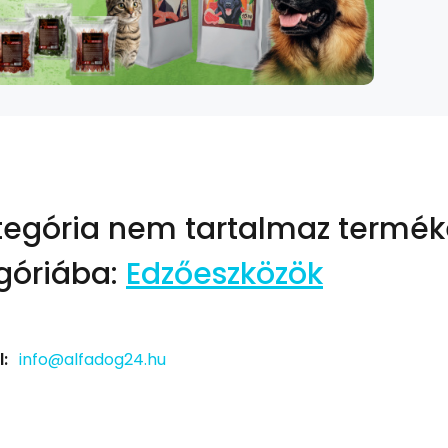
tegória nem tartalmaz termék
góriába:
Edzőeszközök
:
info@alfadog24.hu