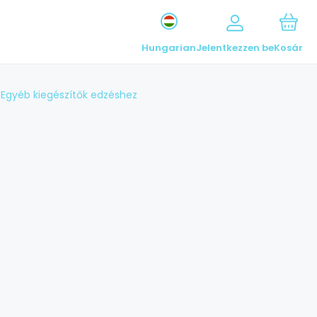
Hungarian
Jelentkezzen be
Kosár
Egyéb kiegészítők edzéshez