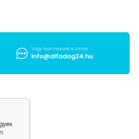
Vagy írjon nekünk a címre
info@alfadog24.hu
egyes
n