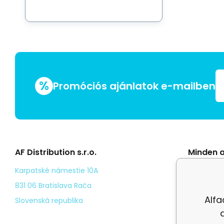
%
Promóciós ajánlatok e-mailben
AF Distribution s.r.o.
Minden a
Általáno
Karpatské námestie 10A
Odstoup
831 06 Bratislava Rača
Alfa
Személy
Slovenská republika
Kézbesí