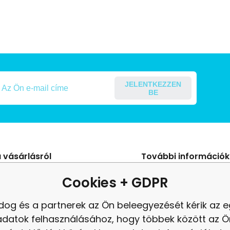
JELENTKEZZEN
BE
 vásárlásról
További információk
s Szerződési Feltételek
Blog
Cookies + GDPR
ení od smlouvy
panasz
dog és a partnerek az Ön beleegyezését kérik az 
es adatok védelme
Felülvizsgálat
adatok felhasználásához, hogy többek között az Ö
tés