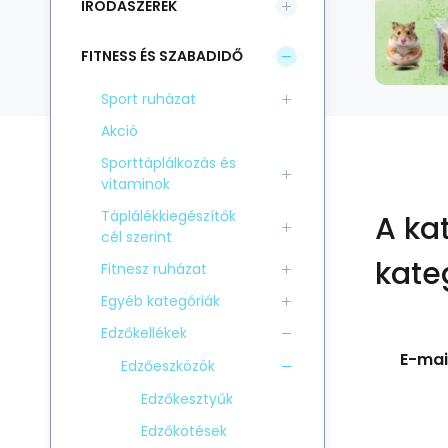
IRODASZEREK
FITNESS ÉS SZABADIDŐ
Sport ruházat
Akció
Sporttáplálkozás és
vitaminok
Táplálékkiegészítők
A ka
cél szerint
kate
Fitnesz ruházat
Egyéb kategóriák
Edzőkellékek
E-mail
Edzőeszközök
Edzőkesztyűk
Edzőkötések