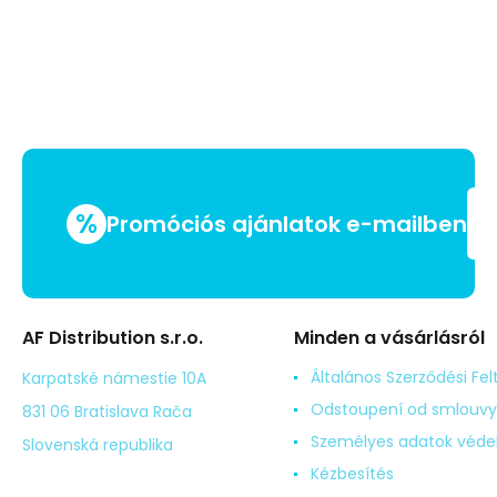
%
Promóciós ajánlatok e-mailben
AF Distribution s.r.o.
Minden a vásárlásról
Általános Szerződési Fel
Karpatské námestie 10A
Odstoupení od smlouvy
831 06 Bratislava Rača
Személyes adatok véd
Slovenská republika
Kézbesítés