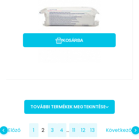
Hasonlítsa össze
Kedvenc
KOSÁRBA
TOVÁBBI TERMÉKEK MEGTEKINTÉSE
...
Előző
1
2
3
4
11
12
13
Következő