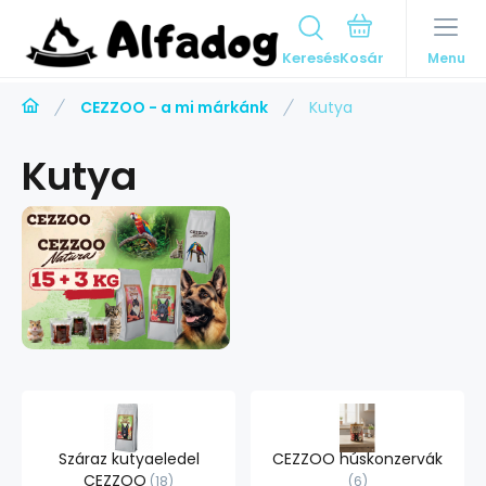
Keresés
Menu
CEZZOO - a mi márkánk
Kutya
Kutya
Száraz kutyaeledel
CEZZOO húskonzervák
CEZZOO
18
6