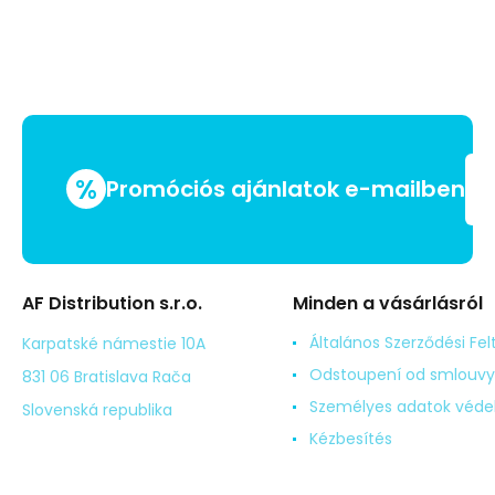
%
Promóciós ajánlatok e-mailben
AF Distribution s.r.o.
Minden a vásárlásról
Általános Szerződési Fel
Karpatské námestie 10A
Odstoupení od smlouvy
831 06 Bratislava Rača
Személyes adatok véd
Slovenská republika
Kézbesítés