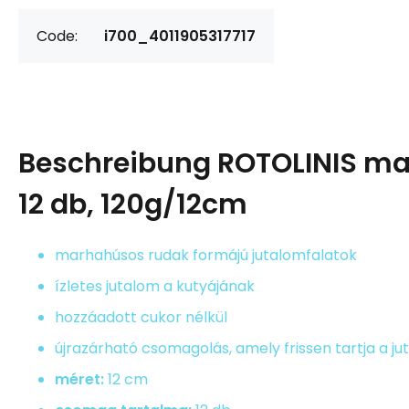
Code:
i700_4011905317717
Beschreibung
ROTOLINIS ma
12 db, 120g/12cm
marhahúsos rudak formájú jutalomfalatok
ízletes jutalom a kutyájának
hozzáadott cukor nélkül
újrazárható csomagolás, amely frissen tartja a j
méret:
12 cm