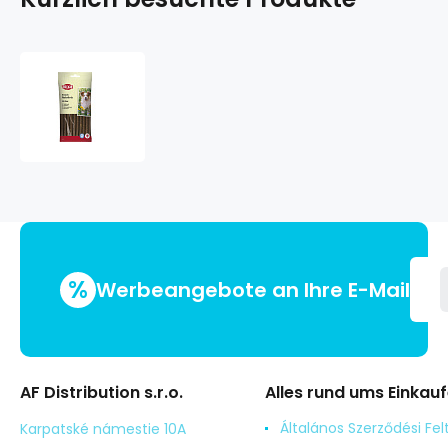
ROTOLINIS
marhahússal
12
db,
120g/12cm
%
Werbeangebote an Ihre E-Mail
AF Distribution s.r.o.
Alles rund ums Einkau
Általános Szerződési Fel
Karpatské námestie 10A