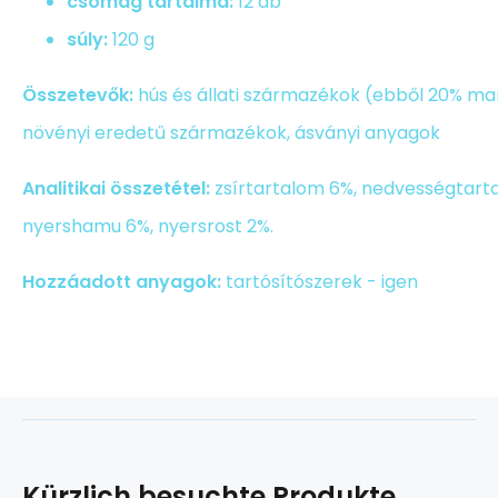
csomag tartalma:
12 db
súly:
120 g
Összetevők:
hús és állati származékok (ebből 20% ma
növényi eredetű származékok, ásványi anyagok
Analitikai összetétel:
zsírtartalom 6%, nedvességtarta
nyershamu 6%, nyersrost 2%.
Hozzáadott anyagok:
tartósítószerek - igen
Kürzlich besuchte Produkte