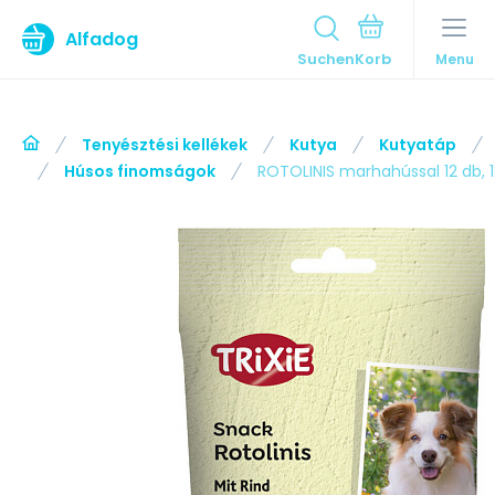
Alfadog
Suchen
Menu
Tenyésztési kellékek
Kutya
Kutyatáp
Húsos finomságok
ROTOLINIS marhahússal 12 db,