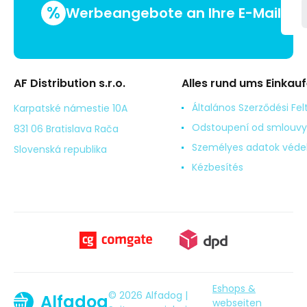
%
Werbeangebote an Ihre E-Mail
AF Distribution s.r.o.
Alles rund ums Einkau
Általános Szerződési Fel
Karpatské námestie 10A
Odstoupení od smlouvy
831 06 Bratislava Rača
Személyes adatok véd
Slovenská republika
Kézbesítés
Eshops &
© 2026 Alfadog |
Alfadog
webseiten