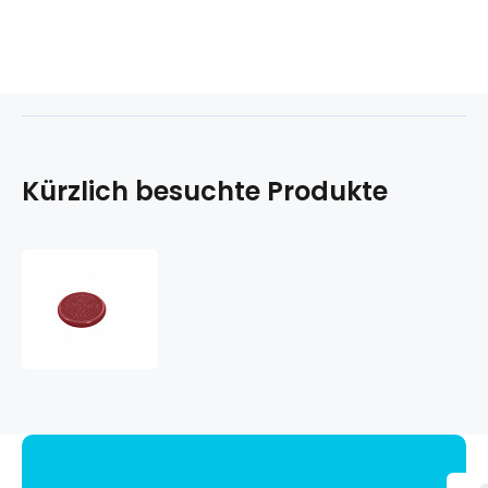
Kürzlich besuchte Produkte
Rehabilitációs
segédeszköz
Tactile
Balance
Disc
33cm
Kruuse