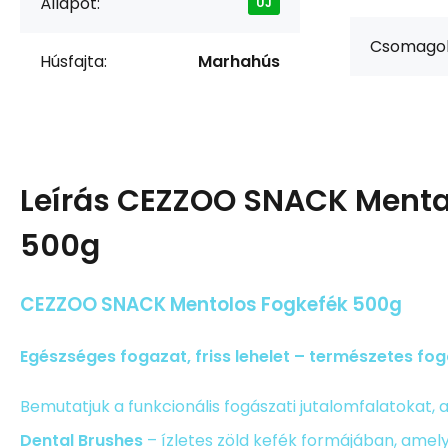
Állapot:
ÚJ
Csomagol
Húsfajta:
Marhahús
Leírás
CEZZOO SNACK Menta
500g
CEZZOO SNACK Mentolos Fogkefék 500g
Egészséges fogazat, friss lehelet – természetes fo
Bemutatjuk a funkcionális fogászati jutalomfalatokat, 
Dental Brushes
– ízletes zöld kefék formájában, amel