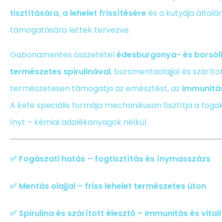
tisztítására, a lehelet frissítésére
és a kutyája általá
támogatására lettek tervezve.
Gabonamentes összetétel
édesburgonya- és borsóli
természetes spirulinával
, borsmentaolajjal és száríto
természetesen támogatja az emésztést, az
immunitá
A kefe speciális formája mechanikusan tisztítja a foga
ínyt – kémiai adalékanyagok nélkül.
✅
Fogászati hatás – fogtisztítás és ínymasszázs
✅
Mentás olajjal – friss lehelet természetes úton
✅
Spirulina és szárított élesztő – immunitás és vit