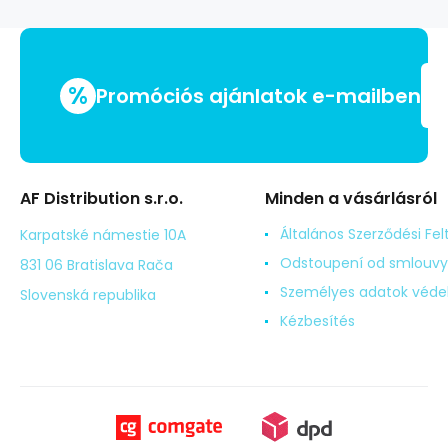
%
Promóciós ajánlatok e-mailben
AF Distribution s.r.o.
Minden a vásárlásról
Általános Szerződési Fel
Karpatské námestie 10A
Odstoupení od smlouvy
831 06 Bratislava Rača
Személyes adatok véd
Slovenská republika
Kézbesítés