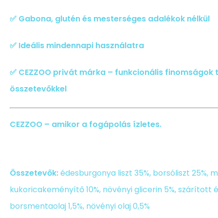
✅
Gabona, glutén és mesterséges adalékok nélkül
✅
Ideális mindennapi használatra
✅
CEZZOO privát márka – funkcionális finomságok 
összetevőkkel
CEZZOO – amikor a fogápolás ízletes.
Összetevők:
édesburgonya liszt 35%, borsóliszt 25%, 
kukoricakeményítő 10%, növényi glicerin 5%, szárított él
borsmentaolaj 1,5%, növényi olaj 0,5%