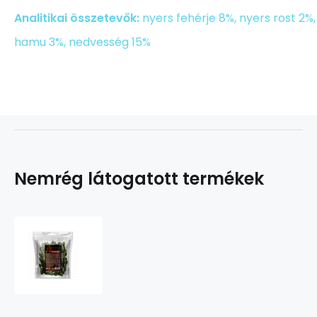
Analitikai összetevők:
nyers fehérje 8%, nyers rost 2%,
hamu 3%, nedvesség 15%
Nemrég látogatott termékek
CEZZOO
SNACK
Menta
Fogkefe
500g