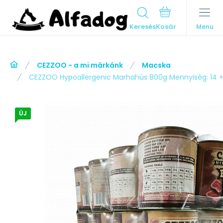
Keresés
Menu
CEZZOO - a mi márkánk
Macska
CEZZOO Hypoallergenic Marhahús 800g Mennyiség: 14 +
ÚJ