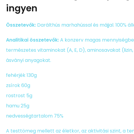
ingyen
Összetevők:
Darálthús marhahússal és májjal. 100% áll
Analitikai összetevők:
A konzerv magas mennyiségbe
természetes vitaminokat (A, E, D), aminosavakat (lizin, 
ásványi anyagokat.
fehérjék 130g
zsírok 60g
rostrost 5g
hamu 25g
nedvességtartalom 75%
A testtömeg mellett az életkor, az aktivitási szint, a