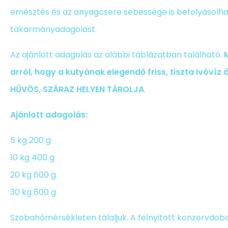
emésztés és az anyagcsere sebessége is befolyásolha
takarmányadagolást.
Az ajánlott adagolás az alábbi táblázatban található.
arról, hogy a kutyának elegendő friss, tiszta ivóvíz 
HŰVÖS, SZÁRAZ HELYEN TÁROLJA
.
Ajánlott adagolás:
5 kg 200 g
10 kg 400 g
20 kg 600 g
30 kg 800 g
Szobahőmérsékleten tálaljuk. A felnyitott konzervdob