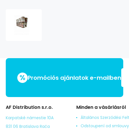
CEZZOO
Hypoallergenic
Marhahús
800g
Mennyiség:
14
+
2
ingyen
%
Promóciós ajánlatok e-mailben
AF Distribution s.r.o.
Minden a vásárlásról
Általános Szerződési Fel
Karpatské námestie 10A
Odstoupení od smlouvy
831 06 Bratislava Rača