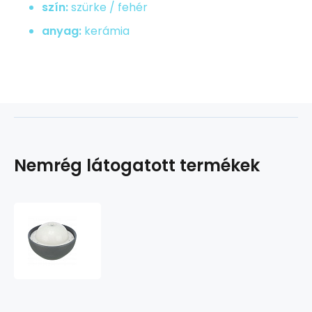
szín:
szürke / fehér
anyag:
kerámia
Nemrég látogatott termékek
Vital
Dome
kerámia
ivókút,
1,5
l/20
x