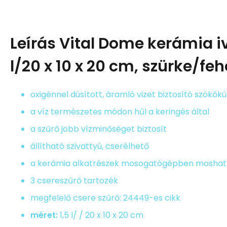
Leírás
Vital Dome kerámia iv
l/20 x 10 x 20 cm, szürke/feh
oxigénnel dúsított, áramló vizet biztosító szökőkú
a víz természetes módon hűl a keringés által
a szűrő jobb vízminőséget biztosít
állítható szivattyú, cserélhető
a kerámia alkatrészek mosogatógépben mosha
3 csereszűrő tartozék
megfelelő csere szűrő: 24449-es cikk
méret:
1,5 l/ / 20 x 10 x 20 cm