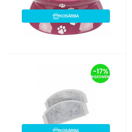
KOSÁRBA
Kód:
EAN:
i700_3336025743460
Szál. kód:
3336025743460
90330
Raktáron
Zolux S.A.S.
-17%
1 160
HUF
Szökőkút szűrő 2db Zolux
1 400
HUF
ENGEDMÉNY
A macskáknak szánt szökőkút-
szűrőbetétek felfogják a
szennyeződéseket a vízből, és
megszüntetik a sz
Hasonlítsa össze
Kedvenc
KOSÁRBA